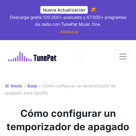
Nueva Actualización
Descarga gratis 120.000+ podcasts y 67.000+ programas
de radio con TunePat Music One.
¡Empieza ya!
Inicio
>
Guía
> Cómo configurar un temporizador de
apagado para Spotify
Cómo configurar un
temporizador de apagado