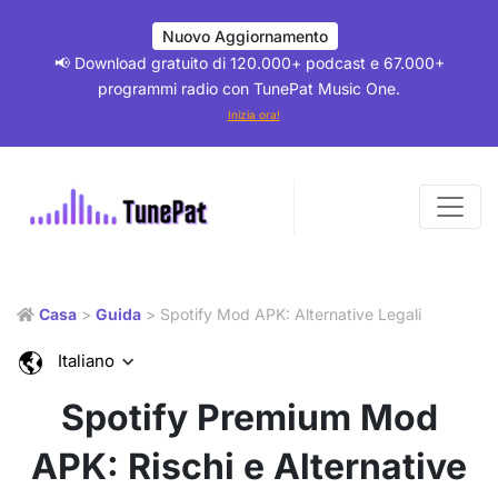
Nuovo Aggiornamento
📢 Download gratuito di 120.000+ podcast e 67.000+
programmi radio con TunePat Music One.
Inizia ora!
Casa
>
Guida
> Spotify Mod APK: Alternative Legali
Italiano
Spotify Premium Mod
APK: Rischi e Alternative