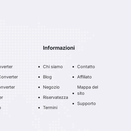
Informazioni
verter
Chi siamo
Contatto
onverter
Blog
Affiliato
nverter
Negozio
Mappa del
sito
er
Riservatezza
Supporto
o
Termini