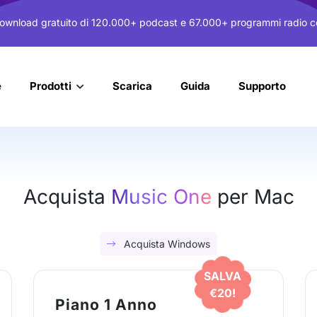
ownload gratuito di 120.000+ podcast e 67.000+ programmi radio 
e
Scarica
Guida
Supporto
Prodotti
Acquista
Music One
per Mac
Acquista Windows
SALVA
€20!
Piano 1 Anno