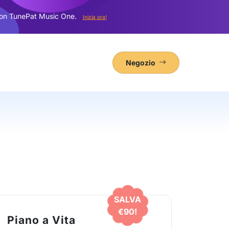
con TunePat Music One.
Inizia ora!
Negozio
SALVA
€90!
Piano a Vita