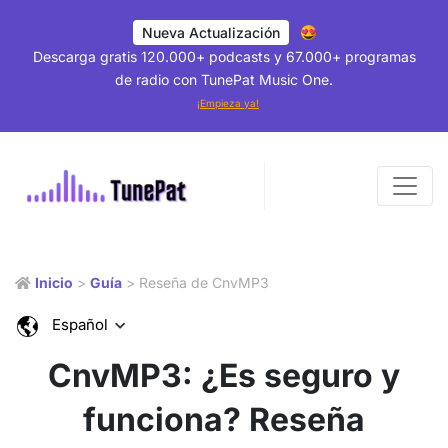
Nueva Actualización
Descarga gratis 120.000+ podcasts y 67.000+ programas
de radio con TunePat Music One.
¡Empieza ya!
Inicio
>
Guía
> Reseña de CnvMP3
Español
CnvMP3: ¿Es seguro y
funciona? Reseña