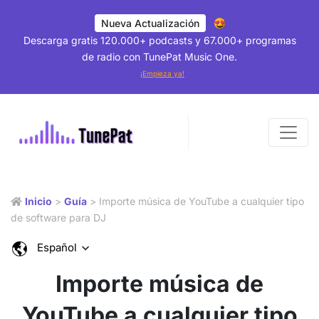
Nueva Actualización
Descarga gratis 120.000+ podcasts y 67.000+ programas
de radio con TunePat Music One.
¡Empieza ya!
Inicio
>
Guía
> Importe música de YouTube a cualquier tipo
de software para DJ
Español
Importe música de
YouTube a cualquier tipo