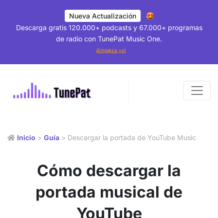
Nueva Actualización
Descarga gratis 120.000+ podcasts y 67.000+ programas
de radio con TunePat Music One.
¡Empieza ya!
Inicio
>
Guía
> Descargar la portada de YouTube Music
Cómo descargar la
portada musical de
YouTube