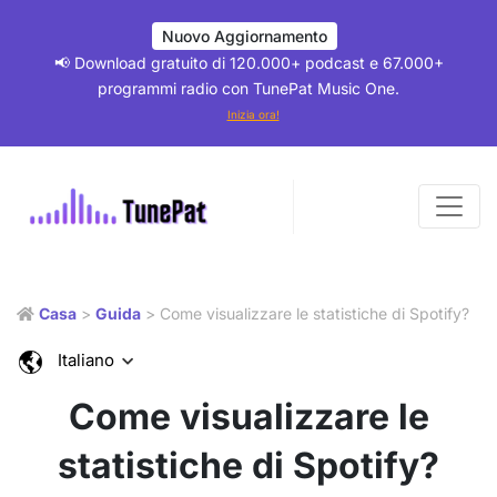
Nuovo Aggiornamento
📢 Download gratuito di 120.000+ podcast e 67.000+
programmi radio con TunePat Music One.
Inizia ora!
Casa
>
Guida
> Come visualizzare le statistiche di Spotify?
Italiano
Come visualizzare le
statistiche di Spotify?