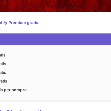
tify Premium gratis
tis
atis
atis
atis
tis
per sempre