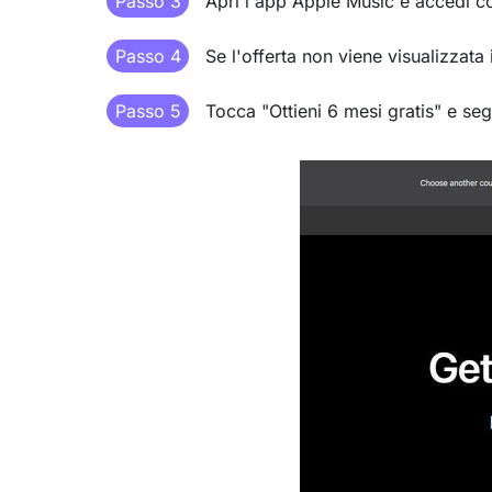
Passo 3
Apri l'app Apple Music e accedi co
Passo 4
Se l'offerta non viene visualizzat
Passo 5
Tocca "Ottieni 6 mesi gratis" e segui