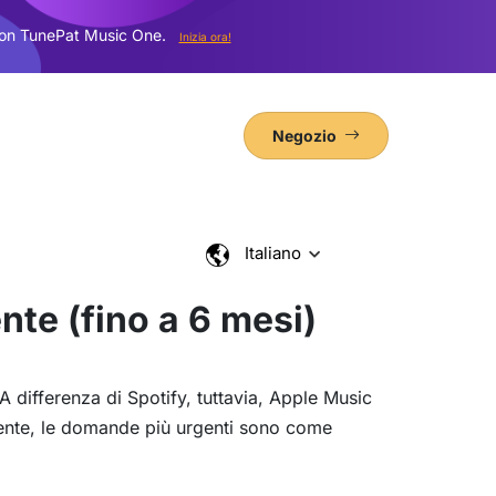
con TunePat Music One.
Inizia ora!
Negozio
Italiano
te (fino a 6 mesi)
A differenza di Spotify, tuttavia, Apple Music
mente, le domande più urgenti sono come