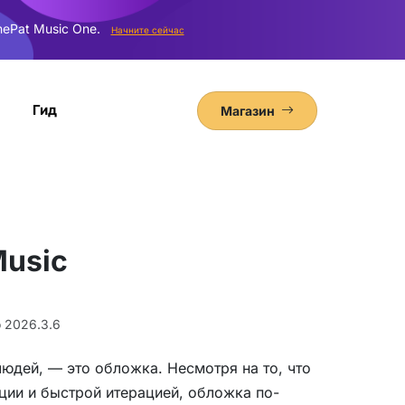
ePat Music One.
Начните сейчас
Гид
Магазин
Music
 2026.3.6
юдей, — это обложка. Несмотря на то, что
ии и быстрой итерацией, обложка по-