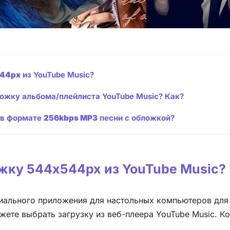
44px
из YouTube Music?
ложку альбома/плейлиста YouTube Music? Как?
c в формате
256kbps MP3
песни с обложкой?
ожку 544x544px из YouTube Music?
циального приложения для настольных компьютеров для 
ожете выбрать загрузку из веб-плеера YouTube Music. 