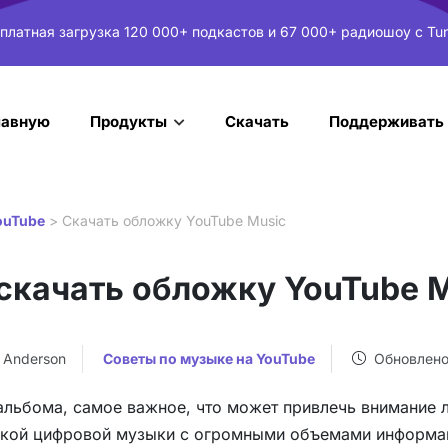
платная загрузка 120 000+ подкастов и 67 000+ радиошоу с Tun
лавную
Скачать
Поддерживать
Продукты
ouTube
> Скачать обложку YouTube Music
скачать обложку YouTube 
a Anderson
Советы по музыке на YouTube
Обновлено
альбома, самое важное, что может привлечь внимание л
ской цифровой музыки с огромными объемами информац