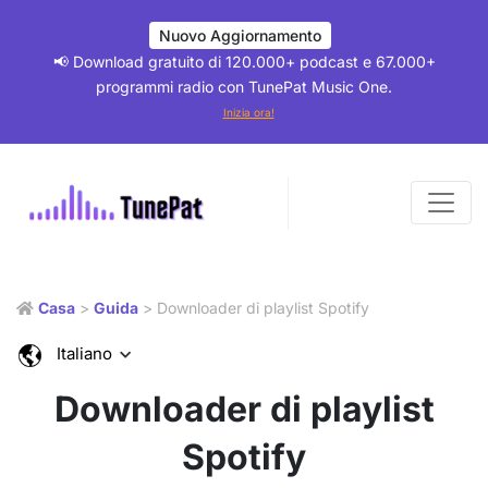
Nuovo Aggiornamento
📢 Download gratuito di 120.000+ podcast e 67.000+
programmi radio con TunePat Music One.
Inizia ora!
Casa
>
Guida
> Downloader di playlist Spotify
Italiano
Downloader di playlist
Spotify