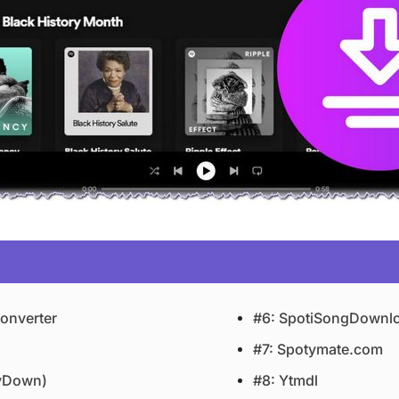
onverter
#6: SpotiSongDownl
#7: Spotymate.com
fyDown)
#8: Ytmdl