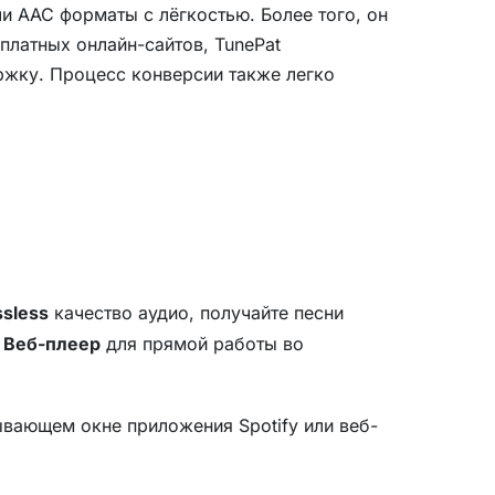
ли AAC форматы с лёгкостью. Более того, он
сплатных онлайн-сайтов, TunePat
ржку. Процесс конверсии также легко
ssless
качество аудио, получайте песни
ь
Веб-плеер
для прямой работы во
лывающем окне приложения Spotify или веб-