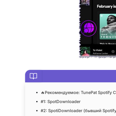
🔥Рекомендуемое: TunePat Spotify C
#1: SpotDownloader
#2: SpotiDownloader (бывший Spoti