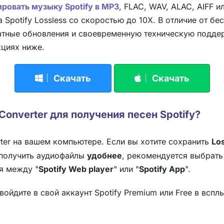
ровать музыку Spotify в MP3
, FLAC, WAV, ALAC, AIFF и
 Spotify Lossless со скоростью до 10X. В отличие от бе
атные обновления и своевременную техническую подде
кциях ниже.
Скачать
Скачать
Converter для получения песен Spotify?
rter на вашем компьютере. Если вы хотите сохранить
Lo
е получить аудиофайлы
удобнее
, рекомендуется выбрат
я между "
Spotify Web player
" или "
Spotify App
".
войдите в свой аккаунт Spotify Premium или Free в всп