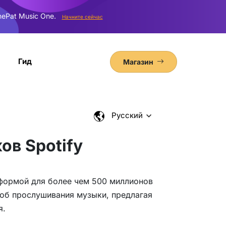
ePat Music One.
Начните сейчас
Гид
Магазин
Pусский
ов Spotify
тформой для более чем 500 миллионов
соб прослушивания музыки, предлагая
я.